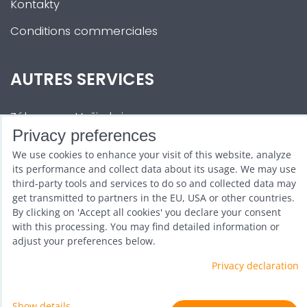
Kontakty
Conditions commerciales
AUTRES SERVICES
Zábava na Vaši akci
Privacy preferences
Půjčovna
We use cookies to enhance your visit of this website, analyze
Promotéři
its performance and collect data about its usage. We may use
third-party tools and services to do so and collected data may
Kurzy a setkání
get transmitted to partners in the EU, USA or other countries.
By clicking on 'Accept all cookies' you declare your consent
Velkoobchod
with this processing. You may find detailed information or
adjust your preferences below.
Nabídka práce
Privacy declaration
Show details