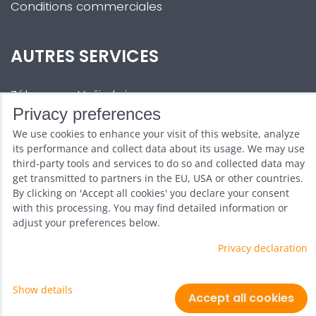
Conditions commerciales
AUTRES SERVICES
Zábava na Vaši akci
Privacy preferences
Půjčovna
We use cookies to enhance your visit of this website, analyze
Promotéři
its performance and collect data about its usage. We may use
third-party tools and services to do so and collected data may
Kurzy a setkání
get transmitted to partners in the EU, USA or other countries.
By clicking on 'Accept all cookies' you declare your consent
Velkoobchod
with this processing. You may find detailed information or
adjust your preferences below.
Nabídka práce
Privacy declaration
Show details
Privacy preferences
Privacy declaration
Accept all cookies
Créé par le système:
ByznysWeb.cz