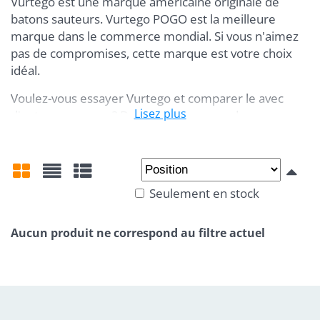
Vurtego est une marque américaine originale de
batons sauteurs. Vurtego POGO est la meilleure
marque dans le commerce mondial. Si vous n'aimez
pas de compromises, cette marque est votre choix
idéal.
Voulez-vous essayer Vurtego et comparer le avec
Lisez plus
d'autres marques ? Donnez-vous un rendez-vous avec
nous à Prague- Dejvice ou pendant un de nos
événements promotionnels.
Seulement en stock
Grid
List
Table
Youtube videos are blocked by Privacy
options
Do you want to load Youtube video?
Allow once