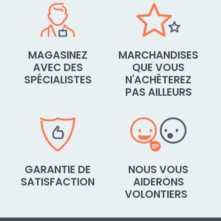
Allow always - agree with cookie
type: Functional
Open video in a new window
MAGASINEZ
MARCHANDISES
AVEC DES
QUE VOUS
SPÉCIALISTES
N'ACHÈTEREZ
PAS AILLEURS
GARANTIE DE
NOUS VOUS
SATISFACTION
AIDERONS
VOLONTIERS