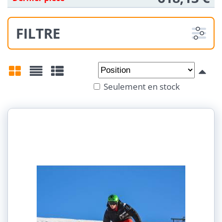
FILTRE
De:
À:
Seulement en stock
Grid
List
Table
Taille: