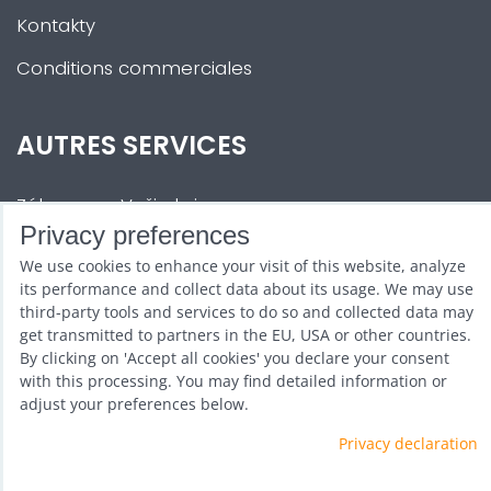
Kontakty
Conditions commerciales
AUTRES SERVICES
Zábava na Vaši akci
Privacy preferences
Půjčovna
We use cookies to enhance your visit of this website, analyze
Promotéři
its performance and collect data about its usage. We may use
third-party tools and services to do so and collected data may
Kurzy a setkání
get transmitted to partners in the EU, USA or other countries.
By clicking on 'Accept all cookies' you declare your consent
Velkoobchod
with this processing. You may find detailed information or
adjust your preferences below.
Nabídka práce
Privacy declaration