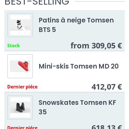
BEST-SELLING
Patins à neige Tomsen
BTS 5
from 309,05 €
Stock
Mini-skis Tomsen MD 20
412,07 €
Dernier piéce
Snowskates Tomsen KF
35
618,13 €
Dernier piéce