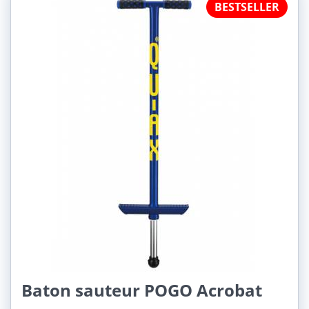
Dospělí (1)
Děti (2)
BESTSELLER
Princip:
Pružinové (2)
Pneumatické (1)
Nosnost:
18-30 kg (1)
30-50 Kg (3)
50-80 Kg (2)
80-120 Kg (1)
Baton sauteur POGO Acrobat