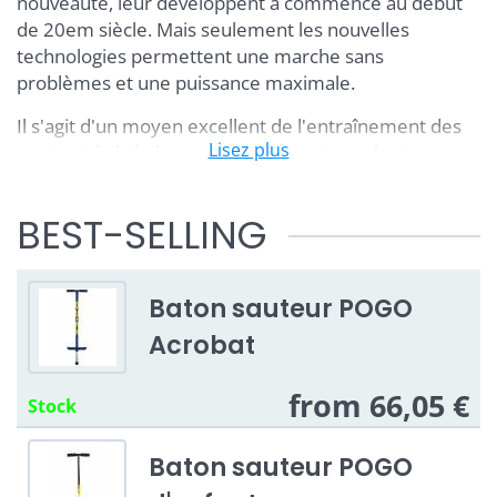
nouveauté, leur développent a commencé au début
de 20em siècle. Mais seulement les nouvelles
technologies permettent une marche sans
problèmes et une puissance maximale.
Il s'agit d'un moyen excellent de l'entraînement des
Lisez plus
sauts et de la balance pour n'importe quel autre
sport. En sautant vous exercez votre corps entier et
les sauteurs avancés peuvent apprendre de trucs
BEST-SELLING
assez intéressants.
Vidéo avec les trucs sur le
Baton sauteur POGO
baton sauteur
Acrobat
Pour apaiser les parents :
Les sauts périlleux et les
sauts plus haut qu'un mètre ne peuvent pas être
from 66,05 €
Stock
performés avec les batons sauteurs d'enfant :-)
Baton sauteur POGO