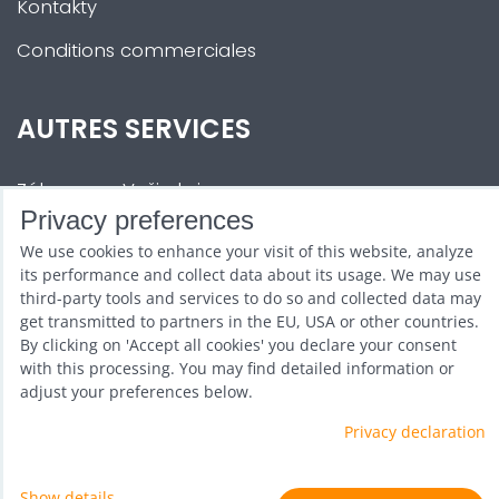
Kontakty
Conditions commerciales
AUTRES SERVICES
Zábava na Vaši akci
Privacy preferences
Půjčovna
We use cookies to enhance your visit of this website, analyze
Promotéři
its performance and collect data about its usage. We may use
third-party tools and services to do so and collected data may
Kurzy a setkání
get transmitted to partners in the EU, USA or other countries.
By clicking on 'Accept all cookies' you declare your consent
Velkoobchod
with this processing. You may find detailed information or
adjust your preferences below.
Nabídka práce
Privacy declaration
Show details