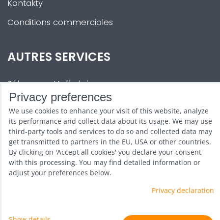
Kontakty
Conditions commerciales
AUTRES SERVICES
Zábava na Vaši akci
Privacy preferences
Půjčovna
We use cookies to enhance your visit of this website, analyze
Promotéři
its performance and collect data about its usage. We may use
third-party tools and services to do so and collected data may
Kurzy a setkání
get transmitted to partners in the EU, USA or other countries.
By clicking on 'Accept all cookies' you declare your consent
Velkoobchod
with this processing. You may find detailed information or
adjust your preferences below.
Nabídka práce
Privacy declaration
Show details