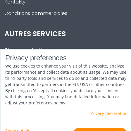
Kontakty
Conditions commerciales
AUTRES SERVICES
Zábava na Vaši akci
Privacy preferences
Půjčovna
We use cookies to enhance your visit of this website, analyze
Promotéři
its performance and collect data about its usage. We may use
third-party tools and services to do so and collected data may
Kurzy a setkání
get transmitted to partners in the EU, USA or other countries.
By clicking on 'Accept all cookies' you declare your consent
Velkoobchod
with this processing. You may find detailed information or
adjust your preferences below.
Nabídka práce
Privacy declaration
Show details