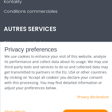
Kontakty
Conditions commerciales
AUTRES SERVICES
Zábava na Vaši akci
Privacy preferences
Půjčovna
We use cookies to enhance your visit of this website, analyze
Promotéři
its performance and collect data about its usage. We may use
third-party tools and services to do so and collected data may
Kurzy a setkání
get transmitted to partners in the EU, USA or other countries.
By clicking on 'Accept all cookies' you declare your consent
Velkoobchod
with this processing. You may find detailed information or
adjust your preferences below.
Nabídka práce
Privacy declaration
Show details