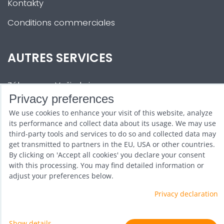
Kontakty
Conditions commerciales
AUTRES SERVICES
Zábava na Vaši akci
Privacy preferences
Půjčovna
We use cookies to enhance your visit of this website, analyze
Promotéři
its performance and collect data about its usage. We may use
third-party tools and services to do so and collected data may
Kurzy a setkání
get transmitted to partners in the EU, USA or other countries.
By clicking on 'Accept all cookies' you declare your consent
Velkoobchod
with this processing. You may find detailed information or
adjust your preferences below.
Nabídka práce
Privacy declaration
Show details