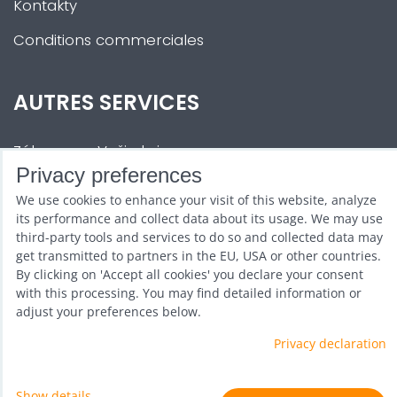
Kontakty
Conditions commerciales
AUTRES SERVICES
Zábava na Vaši akci
Privacy preferences
Půjčovna
We use cookies to enhance your visit of this website, analyze
Promotéři
its performance and collect data about its usage. We may use
third-party tools and services to do so and collected data may
Kurzy a setkání
get transmitted to partners in the EU, USA or other countries.
By clicking on 'Accept all cookies' you declare your consent
Velkoobchod
with this processing. You may find detailed information or
adjust your preferences below.
Nabídka práce
Privacy declaration
Show details