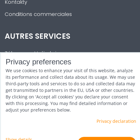
Kontakty
Conditions commerciales
AUTRES SERVICES
Zábava na Vaši akci
Privacy preferences
Půjčovna
We use cookies to enhance your visit of this website, analyze
Promotéři
its performance and collect data about its usage. We may use
third-party tools and services to do so and collected data may
Kurzy a setkání
get transmitted to partners in the EU, USA or other countries.
By clicking on 'Accept all cookies' you declare your consent
Velkoobchod
with this processing. You may find detailed information or
adjust your preferences below.
Nabídka práce
Privacy declaration
Show details