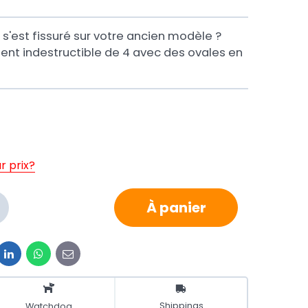
 s'est fissuré sur votre ancien modèle ?
ent indestructible de 4 avec des ovales en
r prix?
À panier
it
LinkedIn
WhatsApp
E-
mail
Shippings
Watchdog