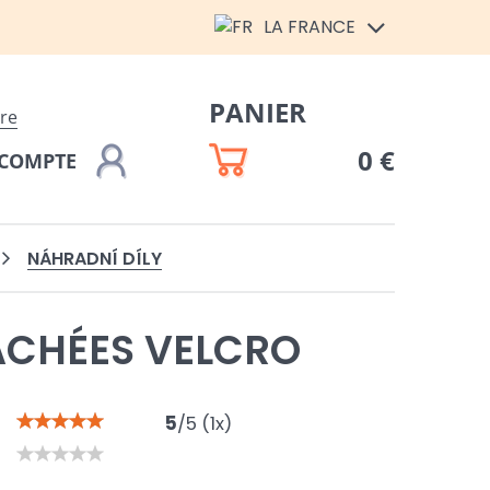
LA FRANCE
PANIER
ire
0 €
COMPTE
NÁHRADNÍ DÍLY
ACHÉES VELCRO
5
/
5
(
1
x)