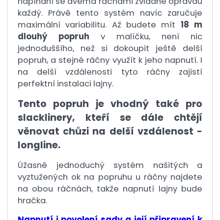
napínání se dvěma ráčnami zvládne opravdu
každý. Právě tento systém navíc zaručuje
maximální variabilitu. Až budete mít
18 m
dlouhý popruh
v malíčku, není nic
jednoduššího, než si dokoupit ještě delší
popruh, a stejné ráčny využít k jeho napnutí. I
na delší vzdálenosti tyto ráčny zajistí
perfektní instalaci lajny.
Tento popruh je vhodný také pro
slacklinery, kteří se dále
chtějí
věnovat chůzi na delší vzdálenost -
longline.
Úžasně jednoduchý systém našitých a
vyztužených ok na popruhu u ráčny najdete
na obou ráčnách, takže napnutí lajny bude
hračka.
Napnutí i povolení sady a její připravení k