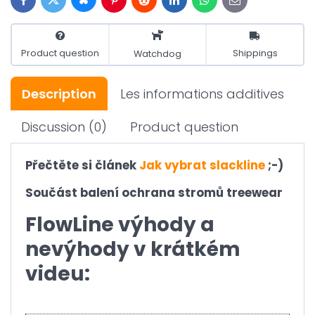
Bluesky
Twitter
Facebook
Pinterest
Reddit
LinkedIn
WhatsApp
E-
mail
Product question
Shippings
Watchdog
Description
Les informations additives
Discussion
(0)
Product question
Přečtěte si článek
Jak vybrat slackline
;-)
Součást balení ochrana stromů treewear
FlowLine výhody a
nevýhody v krátkém
videu: