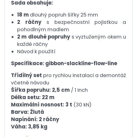
Sada obsahuje:
18 m
dlouhý popruh šířky 25 mm
2 ráčny
s bezpečnostní pojistkou a
pohodlným madlem
2 m dlouhé popruhy
s vyztuženým okem u
každé ráčny
Návod k použití
Specifikace: gibbon-slackline-flow-line
Třídílný set
pro rychlou instalaci a demontáž
včetně návodu
Šířka popruhu: 2,5 cm
/ 1 inch
Délka setu: 22 m
Maximální nosnost: 3 t
(30 kN)
Barva: Žlutá
Napínání: 2 ráčny
Váha: 3,85 kg