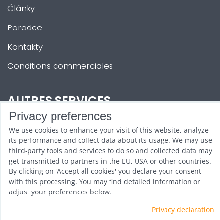
Články
Poradce
Kontakty
Conditions commerciales
AUTRES SERVICES
Privacy preferences
Zábava na Vaši akci
We use cookies to enhance your visit of this website, analyze
its performance and collect data about its usage. We may use
Půjčovna
third-party tools and services to do so and collected data may
get transmitted to partners in the EU, USA or other countries.
Promotéři
By clicking on 'Accept all cookies' you declare your consent
with this processing. You may find detailed information or
Kurzy a setkání
adjust your preferences below.
Velkoobchod
Privacy declaration