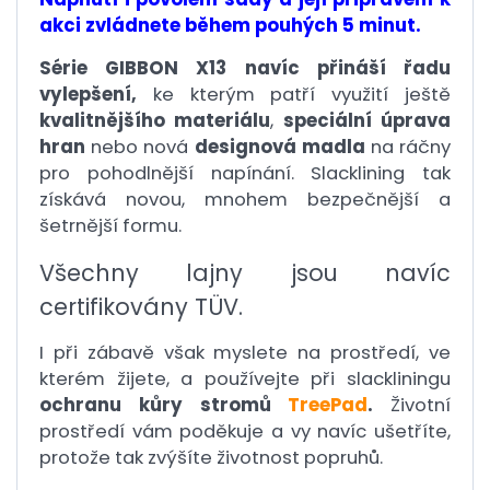
akci zvládnete během pouhých 5 minut.
Série GIBBON X13 navíc přináší řadu
vylepšení,
ke kterým patří využití ještě
kvalitnějšího materiálu
,
speciální úprava
hran
nebo nová
designová madla
na ráčny
pro pohodlnější napínání. Slacklining tak
získává novou, mnohem bezpečnější a
šetrnější formu.
Všechny lajny jsou navíc
certifikovány TÜV.
I při zábavě však myslete na prostředí, ve
kterém žijete, a používejte při slackliningu
ochranu kůry stromů
TreePad
.
Životní
prostředí vám poděkuje a vy navíc ušetříte,
protože tak zvýšíte životnost popruhů.