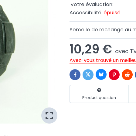
Votre évaluation:
Accessibilité:
épuisé
Semelle de rechange au m
10,29 €
avec T
Avez-vous trouvé un meilleu
Bluesky
Twitter
Facebook
Pinterest
Redd
Product question