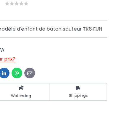
odèle d'enfant de baton sauteur TK8 FUN
VA
r prix?
it
LinkedIn
WhatsApp
E-
mail
Shippings
Watchdog