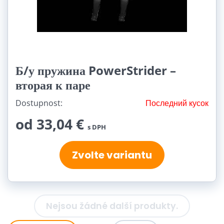
Б/у пружина PowerStrider –
вторая к паре
Dostupnost:
Последний кусок
od 33,04 €
s DPH
Zvolte variantu
Nejsou žádné další produkty.