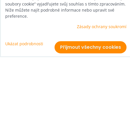
KATEGORIE
soubory cookie“ vyjadřujete svůj souhlas s tímto zpracováním.
Níže můžete najít podrobné informace nebo upravit své
preference.
Akce a slevy
Zásady ochrany soukromí
Hopsadla a balanc
Elektromobilita
Ukázat podrobnosti
Přijmout všechny cookies
Na zimu
Ostatní
O NÁS
O nás
Nákupy
Články