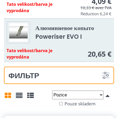
4,09 €
Tato velikost/barva je
10,33 €
avec TVA
vyprodána
Réduction 6,24 €
Алюминиевое копыто
Poweriser EVO I
Tato velikost/barva je
20,65 €
vyprodána
ФИЛЬТР
Od:
Do:
Pouze skladem
Mřížka
Seznam
Tabulka
Tvrdost pružin: