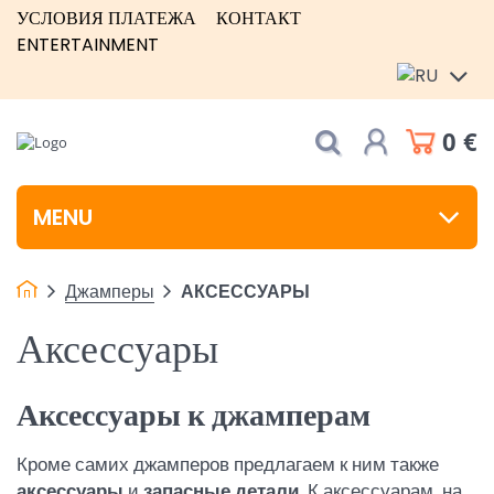
УСЛОВИЯ ПЛАТЕЖА
КОНТАКТ
ENTERTAINMENT
0 €
MENU
Джамперы
АКСЕССУАРЫ
Аксессуары
Аксессуары к джамперам
Кроме самих джамперов предлагаем к ним также
аксессуары
и
запасные детали
. К аксессуарам, на