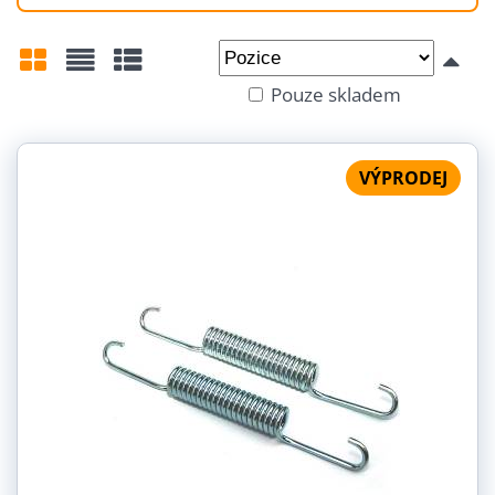
Od:
Do:
Pouze skladem
Mřížka
Seznam
Tabulka
VÝPRODEJ