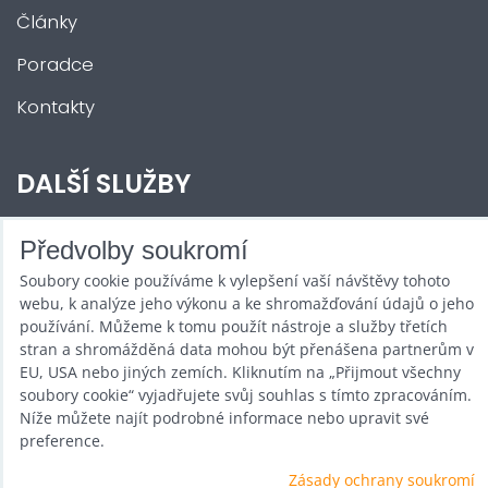
Články
Poradce
Kontakty
DALŠÍ SLUŽBY
Zábava na Vaši akci
Předvolby soukromí
Soubory cookie používáme k vylepšení vaší návštěvy tohoto
Půjčovna
webu, k analýze jeho výkonu a ke shromažďování údajů o jeho
Promotéři
používání. Můžeme k tomu použít nástroje a služby třetích
stran a shromážděná data mohou být přenášena partnerům v
Kurzy a setkání
EU, USA nebo jiných zemích. Kliknutím na „Přijmout všechny
soubory cookie“ vyjadřujete svůj souhlas s tímto zpracováním.
Velkoobchod
Níže můžete najít podrobné informace nebo upravit své
preference.
Nabídka práce
Zásady ochrany soukromí