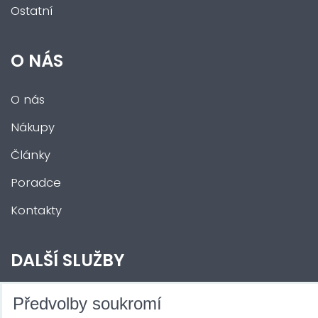
Ostatní
O NÁS
O nás
Nákupy
Články
Poradce
Kontakty
DALŠÍ SLUŽBY
Zábava na Vaši akci
Předvolby soukromí