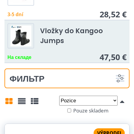
28,52 €
3-5 dní
Vložky do Kangoo
Jumps
47,50 €
На складе
ФИЛЬТР
Od:
Do:
Pouze skladem
Mřížka
Seznam
Tabulka
VÝPRODEJ