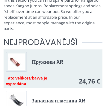
In this section you can find spare parts for kangaroo
shoes Kangoo Jumps. Replacement springs and soles
"shell" over time can wear out. So we offer you a
replacement at an affordable price. In our
experience, most people manage with the original
parts.
NEJPRODÁVANĚJŠÍ
Пружины XR
Tato velikost/barva je
24,76 €
vyprodána
Запасная пластина XR