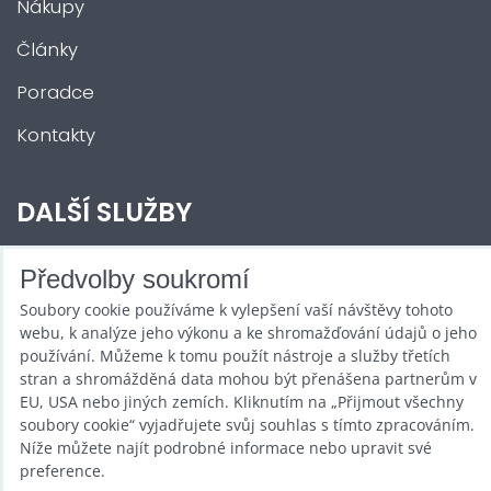
Nákupy
Články
Poradce
Kontakty
DALŠÍ SLUŽBY
Zábava na Vaši akci
Předvolby soukromí
Soubory cookie používáme k vylepšení vaší návštěvy tohoto
Půjčovna
webu, k analýze jeho výkonu a ke shromažďování údajů o jeho
Promotéři
používání. Můžeme k tomu použít nástroje a služby třetích
stran a shromážděná data mohou být přenášena partnerům v
Kurzy a setkání
EU, USA nebo jiných zemích. Kliknutím na „Přijmout všechny
soubory cookie“ vyjadřujete svůj souhlas s tímto zpracováním.
Velkoobchod
Níže můžete najít podrobné informace nebo upravit své
preference.
Nabídka práce