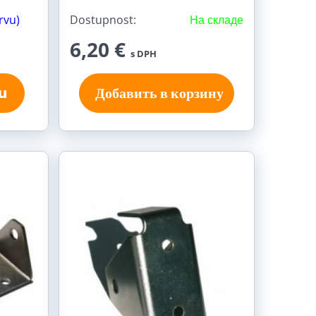
rvu)
Dostupnost:
На складе
6,20 €
s DPH
u
Добавить в корзину