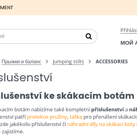
NMENT
Přihlás
МОЙ 
Прыжки и баланс
Jumping stilts
ACCESSORIES
slušenství
slušenství ke skákacím botám
kacím botám nabízíme také kompletní
příslušenství
a
náh
enství patří
protekce pružiny
,
taška
pro přenášení skákacíc
de jakékoliv příslušenství či
náhradní díly na skákací boty
 zajistíme.