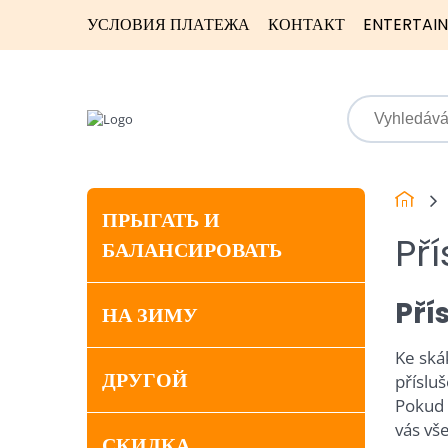
УСЛОВИЯ ПЛАТЕЖА
КОНТАКТ
ENTERTAI
ПРЫГАТЬ И
Pří
БАЛАНСИРОВАТЬ
Pří
НА ЗИМУ
Ke ská
ДРУГОЙ
přísluš
Pokud z
vás vše
СКИДКА