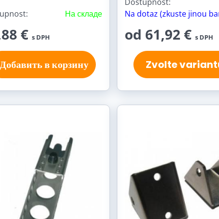
Dostupnost:
upnost:
На складе
Na dotaz (zkuste jinou ba
,88 €
od 61,92 €
s DPH
s DPH
Добавить в корзину
Zvolte variant