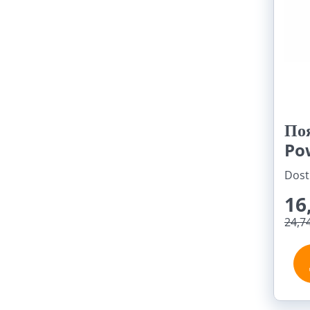
По
Po
Dost
16
24,7