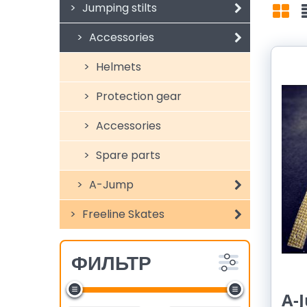
Jumping stilts
Mří
Accessories
Helmets
Protection gear
Accessories
Spare parts
A-Jump
Freeline Skates
ФИЛЬТР
A-J