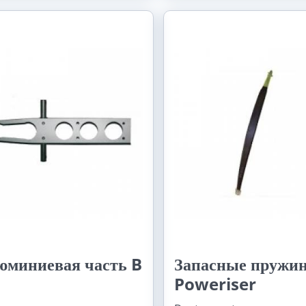
юминиевая часть B
Запасные пружи
Poweriser