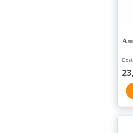
Ал
Dost
23