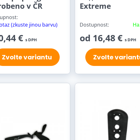
robeno v ČR
Extreme
upnost:
otaz (zkuste jinou barvu)
Dostupnost:
На
0,44 €
od 16,48 €
s DPH
s DPH
Zvolte variantu
Zvolte variant