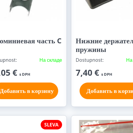
юминиевая часть C
Нижние держате
пружины
upnost:
На складе
Dostupnost:
На
,05 €
7,40 €
s DPH
s DPH
Добавить в корзину
Добавить в корз
SLEVA