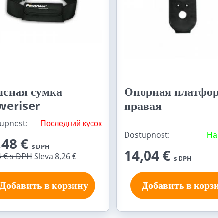
ясная сумка
Опорная платфор
weriser
правая
upnost:
Последний кусок
Dostupnost:
На
,48 €
s DPH
14,04 €
4 €
s DPH
Sleva 8,26 €
s DPH
Добавить в корзину
Добавить в корз