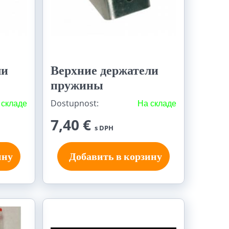
ли
Верхние держатели
пружины
 складе
Dostupnost:
На складе
7,40 €
s DPH
ину
Добавить в корзину