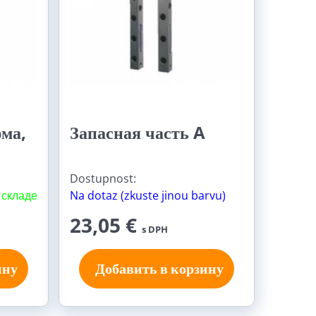
ма,
Запасная часть A
Dostupnost:
 складе
Na dotaz (zkuste jinou barvu)
23,05 €
s DPH
ину
Добавить в корзину