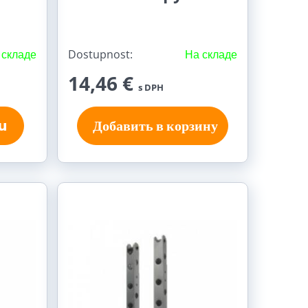
 складе
Dostupnost:
На складе
14,46 €
s DPH
u
Добавить в корзину