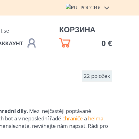
РОССИЯ
КОРЗИНА
it se
0 €
АККАУНТ
22
položek
radní díly
. Mezi nejčastěji poptávané
h bot a v neposlední řadě
chrániče
a
helma
.
nenaleznete, neváhejte nám napsat. Rádi pro