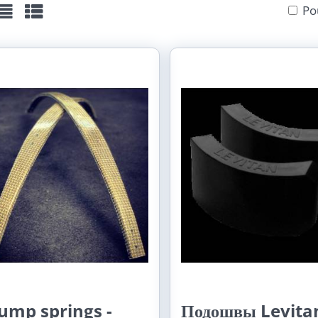
Po
žka
Seznam
Tabulka
ump springs -
Подошвы Levita