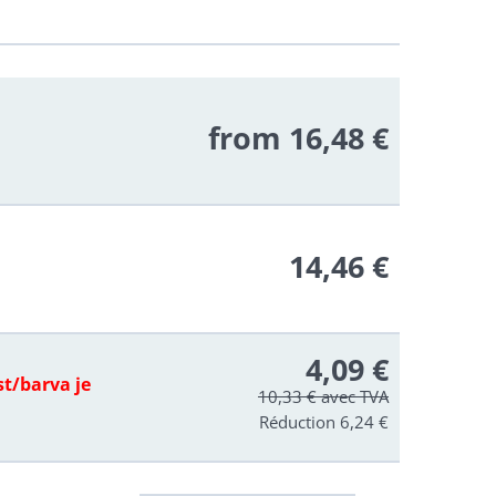
from 16,48 €
14,46 €
4,09 €
st/barva je
10,33 €
avec TVA
Réduction 6,24 €