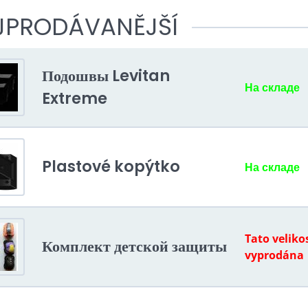
JPRODÁVANĚJŠÍ
Подошвы Levitan
На складе
Extreme
Plastové kopýtko
На складе
Tato veliko
Комплект детской защиты
vyprodána