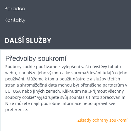
Poradce
Kontakty
DALŠÍ SLUŽBY
Zábava na Vaši akci
Předvolby soukromí
Soubory cookie používáme k vylepšení vaší návštěvy tohoto
Půjčovna
webu, k analýze jeho výkonu a ke shromažďování údajů o jeho
Promotéři
používání. Můžeme k tomu použít nástroje a služby třetích
stran a shromážděná data mohou být přenášena partnerům v
Kurzy a setkání
EU, USA nebo jiných zemích. Kliknutím na „Přijmout všechny
soubory cookie“ vyjadřujete svůj souhlas s tímto zpracováním.
Velkoobchod
Níže můžete najít podrobné informace nebo upravit své
preference.
Nabídka práce
Zásady ochrany soukromí