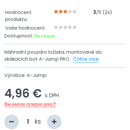
Hodnocení
3
/
5
(
2
x)
produktu:
Vaše hodnocení:
Dostupnost:
На складе
Náhradní pouzdro ložiska, montované do
skákacích bot A-Jump PRO.
Čtěte více
Výrobce:
A-Jump
4,96 €
s DPH
Вы нашли лучшую цену?
ks