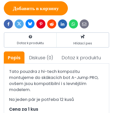
Добавить в корзину
Bluesky
Twitter
Facebook
Pinterest
Reddit
LinkedIn
WhatsApp
E-
mail
Dotaz k produktu
Hlídací pes
Popis
Diskuse
(0)
Dotaz k produktu
Tato pouzdra z hi-tech kompozitu
montujeme do skákacích bot A-Jump PRO,
ovšem jsou kompatibilní i s levnějším
modelem.
Na jeden pár je potřeba 12 kusů
Cena za 1 kus