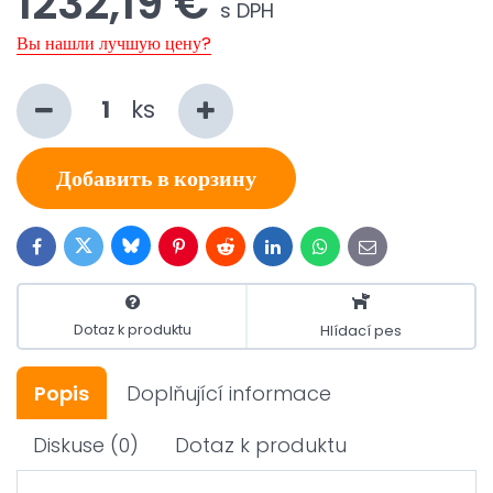
1232,19 €
s DPH
Вы нашли лучшую цену?
ks
Добавить в корзину
Bluesky
Twitter
Facebook
Pinterest
Reddit
LinkedIn
WhatsApp
E-
mail
Dotaz k produktu
Hlídací pes
Popis
Doplňující informace
Diskuse
(0)
Dotaz k produktu