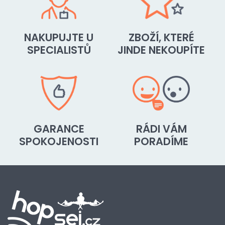
NAKUPUJTE U
ZBOŽÍ, KTERÉ
SPECIALISTŮ
JINDE NEKOUPÍTE
GARANCE
RÁDI VÁM
SPOKOJENOSTI
PORADÍME