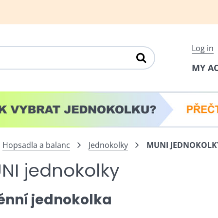
Log in
MY A
Hopsadla a balanc
Jednokolky
MUNI JEDNOKOLK
NI jednokolky
énní jednokolka