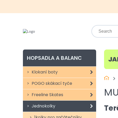
HOPSADLA A BALANC
Klokaní boty
POGO skákací tyče
MU
Freeline Skates
Ter
Jednokolky
1kolky pro začátečníky