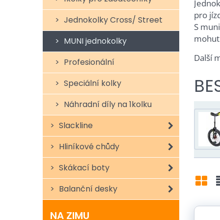
Jednok
pro jí
Jednokolky Cross/ Street
S muni
mohutn
MUNI jednokolky
Další 
Profesionální
BE
Speciální kolky
Náhradní díly na 1kolku
Slackline
Hliníkové chůdy
Skákací boty
Balanční desky
Grid
L
NA ZIMU