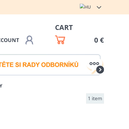
CART
0 €
CCOUNT
Y
1
item