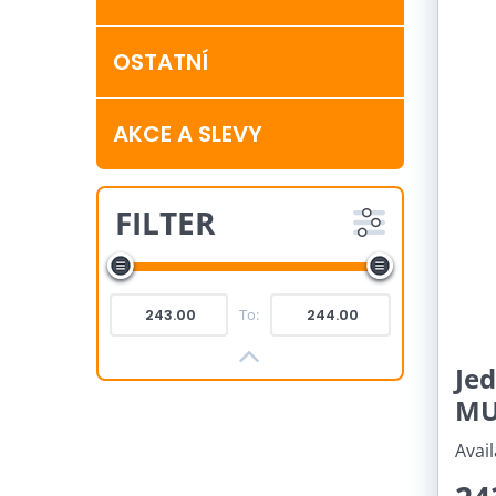
OSTATNÍ
AKCE A SLEVY
FILTER
To:
Je
MU
Avail