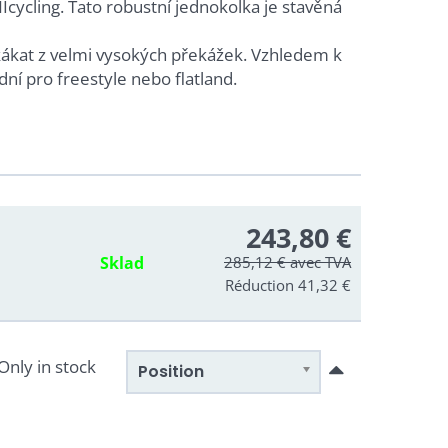
ycling. Tato robustní jednokolka je stavěná
kákat z velmi vysokých překážek. Vzhledem k
ní pro freestyle nebo flatland.
243,80 €
Sklad
285,12 €
avec TVA
Réduction 41,32 €
Only in stock
Position