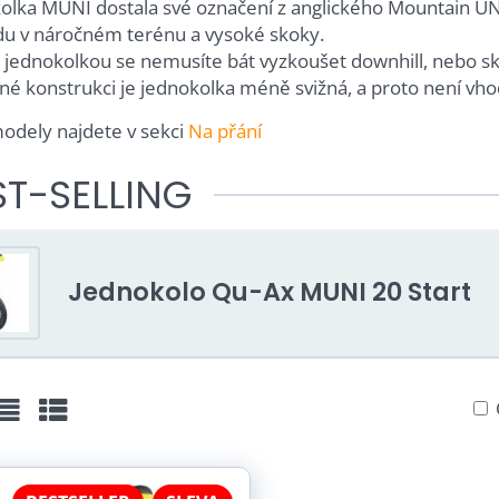
olka MUNI dostala své označení z anglického Mountain UNIc
zdu v náročném terénu a vysoké skoky.
 jednokolkou se nemusíte bát vyzkoušet downhill, nebo s
é konstrukci je jednokolka méně svižná, a proto není vhod
modely najdete v sekci
Na přání
ST-SELLING
Jednokolo Qu-Ax MUNI 20 Start
ist
Table