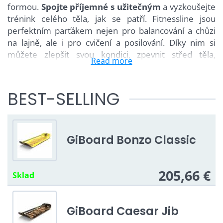
formou.
Spojte příjemné s užitečným
a vyzkoušejte
trénink celého těla, jak se patří. Fitnessline jsou
perfektním parťákem nejen pro balancování a chůzi
na lajně, ale i pro cvičení a posilování. Díky nim si
můžete zlepšit svou kondici, zpevnit střed těla,
Read more
zdokonalit koordinaci pohybů i rovnováhu a ještě k
tomu si užít spoustu legrace.
BEST-SELLING
Dostaňte se do formy s pomocí účinných a efektivních
nástrojů, jakými fitness slackline bezesporu jsou.
Vybrali jsem pro vás ty nejlepší fitness slackline:
GiBoard Bonzo Classic
205,66 €
Sklad
GiBoard Caesar Jib