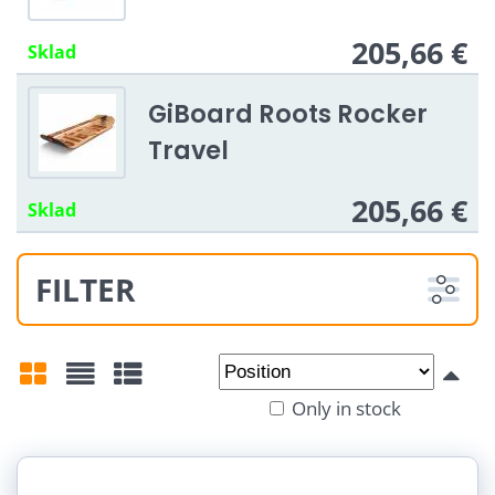
205,66 €
Sklad
GiBoard Roots Rocker
Travel
205,66 €
Sklad
FILTER
From:
To:
Only in stock
Grid
List
Table
Šířka:
5 cm (3)