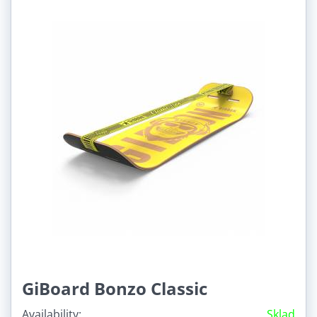
Využití:
Rodinná (3)
Freestyle triky (3)
GiBoard Bonzo Classic
Availability:
Sklad