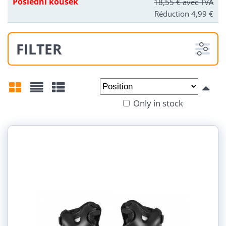
Poslední kousek
18,55 €
avec TVA
Réduction 4,99 €
FILTER
From:
To:
Only in stock
Grid
List
Table