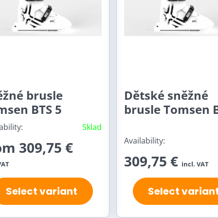
ěžné brusle
Dětské sněžné
msen BTS 5
brusle Tomsen 
ability:
Sklad
Availability:
om 309,75 €
309,75 €
VAT
incl. VAT
Select variant
Select varian