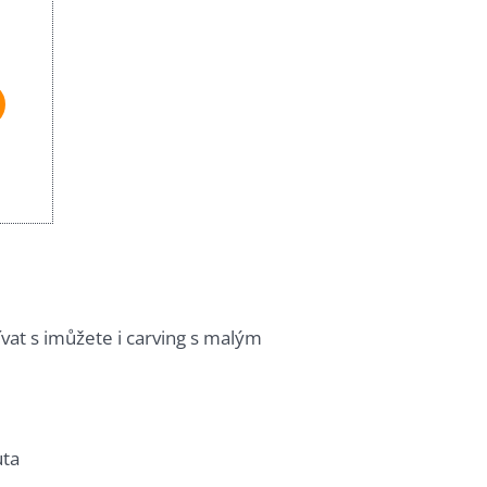
ívat s imůžete i carving s malým
uta