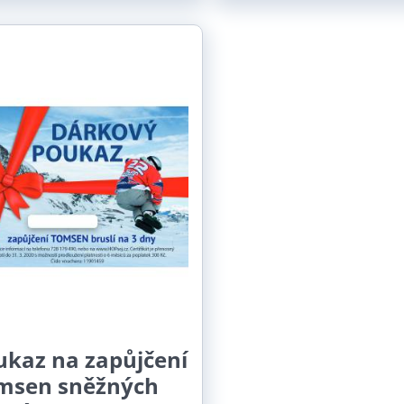
ukaz na zapůjčení
msen sněžných