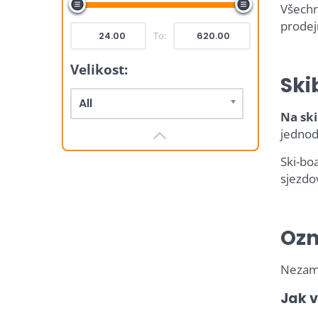
Všechn
prodej
To:
Velikost:
Ski
All
Na ski
jednodu
Ski-boa
sjezdo
Ozn
Nezamě
Jak 