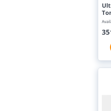
Ult
To
Avail
35