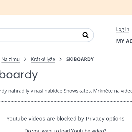
Log in
MY A
Na zimu
Krátké lyže
SKIBOARDY
iboardy
rdy nahradily v naší nabídce Snowskates. Mrkněte na video
Youtube videos are blocked by Privacy options
Do you want to load Youtube video?