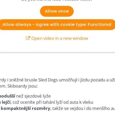
Allow once
Allow always - agree with cookie type: Functional
Open video in a new window
rdy i sněžné brusle Sled Dogs umožňují i jízdu pozadu a už
em. Skiboardy jsou:
nodušší
než sjezdové lyže
 lejčí
, což oceníte při tahání lyží od auta k vleku
í
kompaktnější rozměry
, takže se vejdou i do menšího a