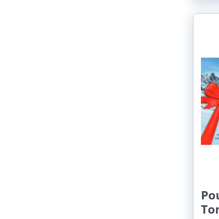
Po
To