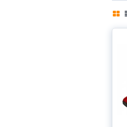
Grid
L