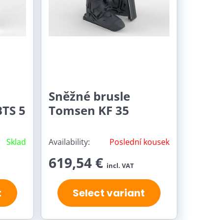
Sněžné brusle
BTS 5
Tomsen KF 35
Sklad
Availability:
Poslední kousek
619,54 €
incl. VAT
t
Select variant