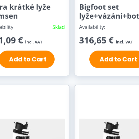
ra krátké lyže
Bigfoot set
msen
lyže+vázání+bo
ability:
Sklad
Availability:
1,09 €
316,65 €
incl. VAT
incl. VAT
Add to Cart
Add to Cart