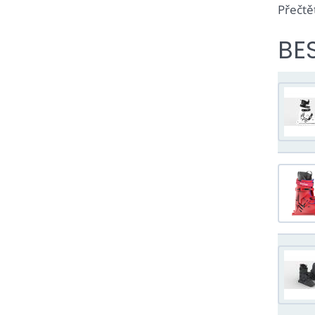
Přečtě
BE