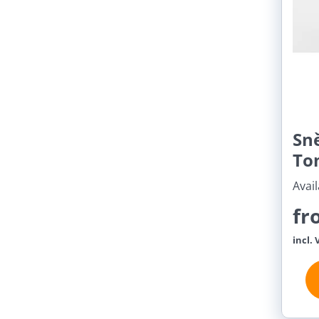
Sn
To
Avail
fr
incl. 