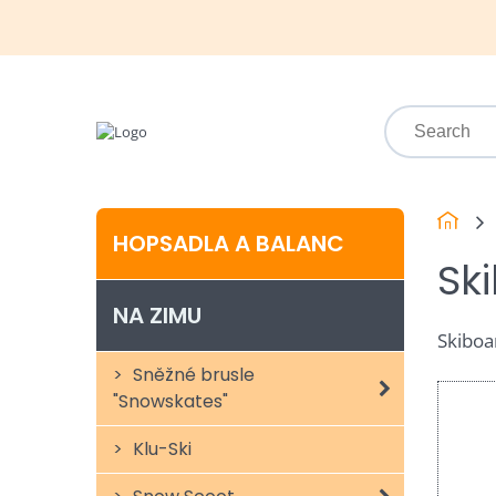
HOPSADLA A BALANC
Sk
NA ZIMU
Skiboa
Sněžné brusle
"Snowskates"
Klu-Ski