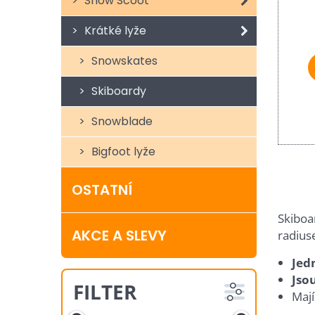
Snow Scoot
Krátké lyže
Snowskates
Skiboardy
Snowblade
Bigfoot lyže
OSTATNÍ
Skiboa
AKCE A SLEVY
radius
Jed
Jsou
FILTER
Maj