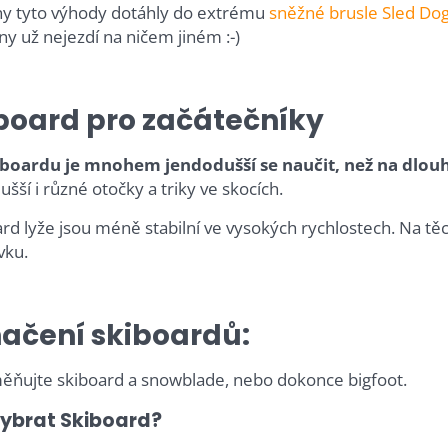
y tyto výhody dotáhly do extrému
sněžné brusle
Sled Do
ny už nejezdí na ničem jiném :-)
board pro začátečníky
boardu je mnohem jendodušší se naučit, než na dlouh
šší i různé otočky a triky ve skocích.
rd lyže jsou méně stabilní ve vysokých rychlostech. Na těch
vku.
ačení skiboardů:
ňujte skiboard a snowblade, nebo dokonce bigfoot.
vybrat Skiboard?