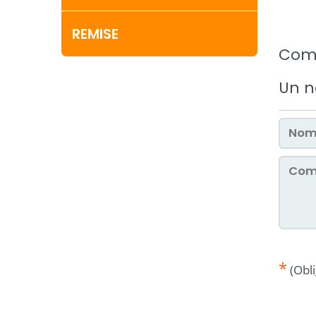
REMISE
Com
Un 
*
(Obli