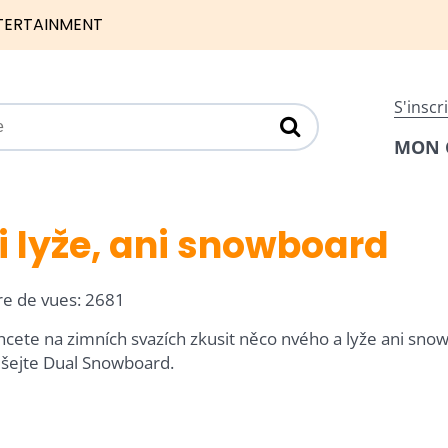
TERTAINMENT
S'inscr
MON 
i lyže, ani snowboard
 de vues: 2681
 shcete na zimních svazích zkusit něco nvého a lyže ani sn
šejte Dual Snowboard.