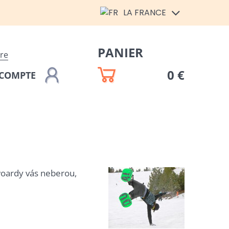
LA FRANCE
PANIER
ire
0 €
COMPTE
owoardy vás neberou,