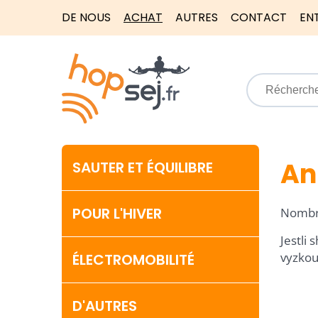
DE NOUS
ACHAT
AUTRES
CONTACT
EN
An
SAUTER ET ÉQUILIBRE
POUR L'HIVER
Nombre
Jestli
vyzkou
ÉLECTROMOBILITÉ
D'AUTRES