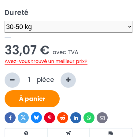
Dureté
33,07 €
avec TVA
Avez-vous trouvé un meilleur prix?
pièce
À panier
Bluesky
Twitter
Facebook
Pinterest
Reddit
LinkedIn
WhatsApp
E-
mail