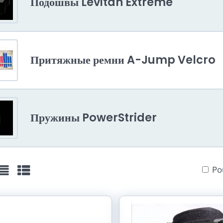
Подошвы Levitan Extreme
Притяжные ремни A-Jump Velcro
Пружины PowerStrider
Po
žka
Seznam
Tabulka