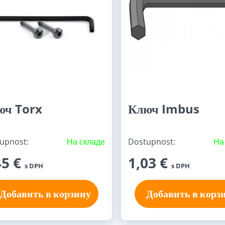
юч Torx
Ключ Imbus
upnost:
На складе
Dostupnost:
На
45 €
1,03 €
s DPH
s DPH
Добавить в корзину
Добавить в корз