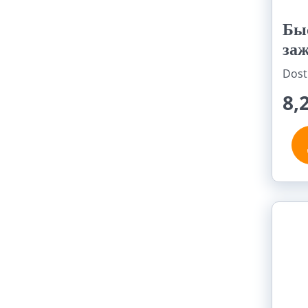
Бы
заж
Dost
8,