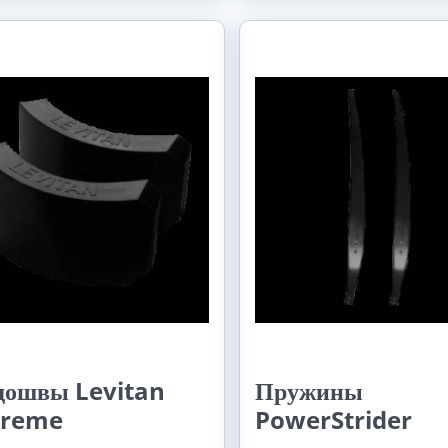
дошвы Levitan
Пружины
treme
PowerStrider