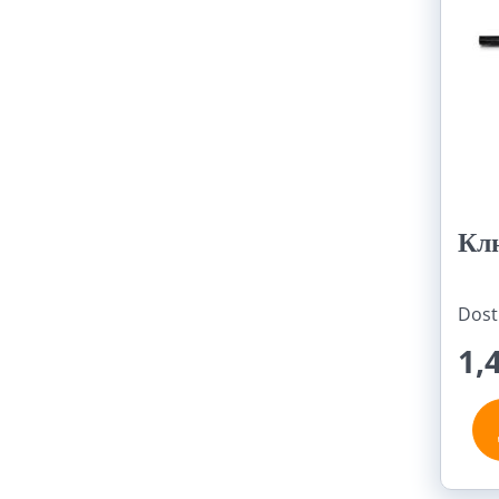
Кл
Dost
1,