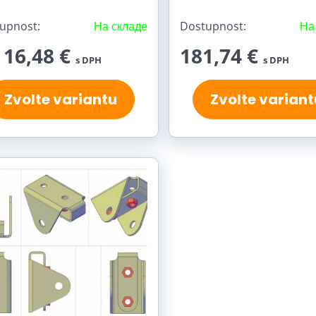
upnost:
На складе
Dostupnost:
На
 16,48 €
181,74 €
s DPH
s DPH
Zvolte variantu
Zvolte variant