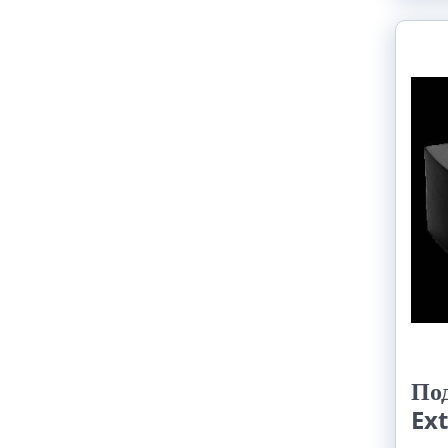
По
Ex