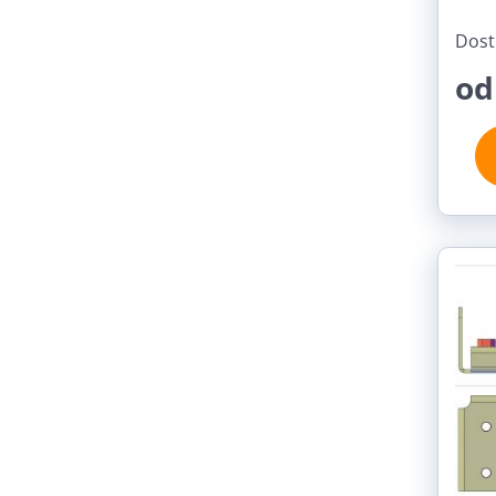
Dost
od