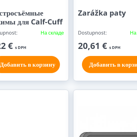
стросъёмные
Zarážka paty
имы для Calf-Cuff
upnost:
На складе
Dostupnost:
На
22 €
20,61 €
s DPH
s DPH
Добавить в корзину
Добавить в корз