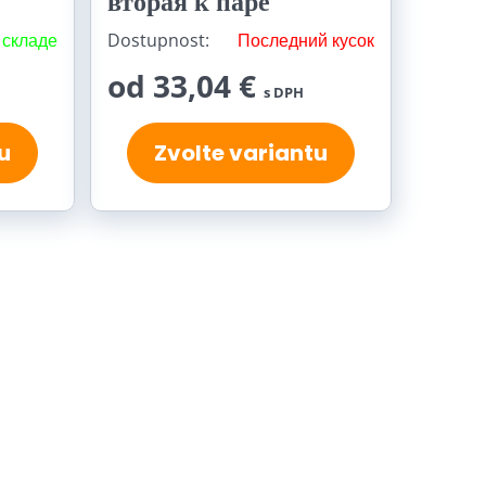
вторая к паре
 складе
Dostupnost:
Последний кусок
od 33,04 €
s DPH
u
Zvolte variantu