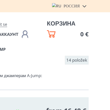
РОССИЯ
КОРЗИНА
it se
0 €
АККАУНТ
UMP
14
položek
им джамперам A-Jump: