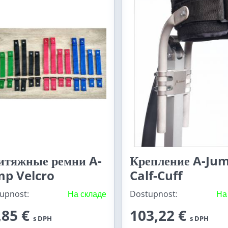
итяжные ремни A-
Крепление A-Ju
mp Velcro
Calf-Cuff
upnost:
На складе
Dostupnost:
На
,85 €
103,22 €
s DPH
s DPH